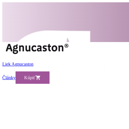
Liek Agnucaston
Články
Kúpiť